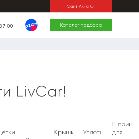
Сайт Akira Oil
Каталог подбора
 87 00
и LivCar!
Шприцы
ионные
етки
Крышки
Уплотнительные
для