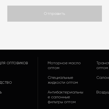
Отправить
Моторное масло
Транс
ДЛЯ ОПТОВИКОВ
оптом
оптом
Специальные
Салон
жидкости оптом
ДСТВО
Антибактериальны
Возду
ТЬ
е салонные
фильтры оптом