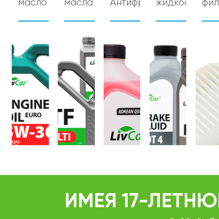
масло
масла
Антифризы
жидкости
фил
ИМЕЯ 17-ЛЕТН