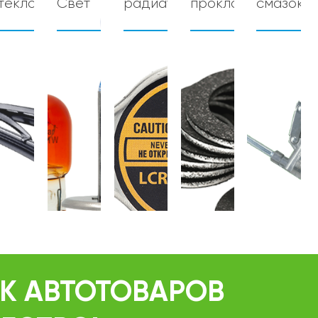
теклоочистителя
Свет
радиатора
прокладки
смазок
К АВТОТОВАРОВ