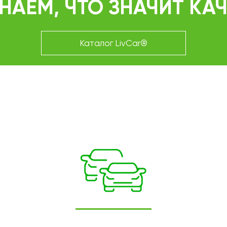
НАЕМ, ЧТО ЗНАЧИТ КА
Каталог LivCar®