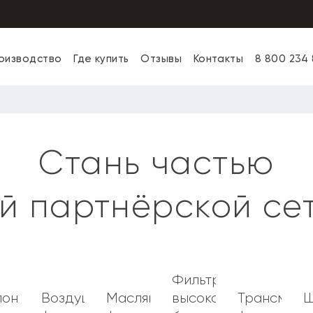
оизводство
Где купить
Отзывы
Контакты
8 800 234
Стань частью
 партнёрской сет
Фильтры
е
лонные
Воздушные
Масляные
высоковольтных
Трансмисс
Щ