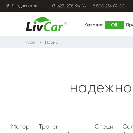
+7 (423) 238-94-16
8 800 234 87 00
Каталог
OIL
Пр
livcar
Прайс
надежной
Моторное
Трансмиссионные
Специальны
Са